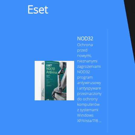
Eset
NOD32
Ochrona
przed
nowymi,
nieznanymi
zagrożeniami
NOD32
program
antywirusowy
i antyspyware
przeznaczony
do ochrony
komputerów
z systemami
Windows
XP/Vista/7/8 ...