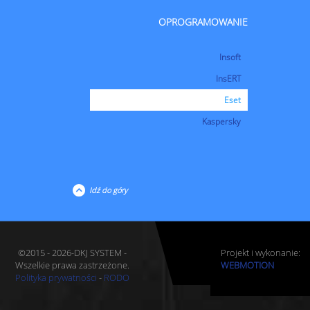
OPROGRAMOWANIE
Insoft
InsERT
Eset
Kaspersky
Idź do góry
©2015 - 2026-DKJ SYSTEM -
Projekt i wykonanie:
Wszelkie prawa zastrzeżone.
WEBMOTION
Polityka prywatności
-
RODO