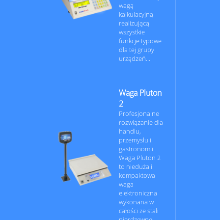
wagą
kalkulacyjną
realizującą
wszystkie
funkcje typowe
dla tej grupy
urządzeń...
Waga Pluton
2
Profesjonalne
rozwiązanie dla
handlu,
przemysłu i
gastronomii
Waga Pluton 2
to nieduża i
kompaktowa
waga
elektroniczna
wykonana w
całości ze stali
nierdzewnej...