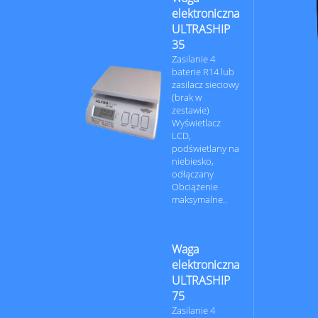
elektroniczna
ULTRASHIP
35
Zasilanie 4
baterie R14 lub
zasilacz sieciowy
(brak w
zestawie)
Wyświetlacz
LCD,
podświetlany na
niebiesko,
odłączany
Obciążenie
maksymalne..
Waga
elektroniczna
ULTRASHIP
75
Zasilanie 4