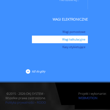
WAGI ELEKTRONICZNE
Wagi pomostowe
Wagi kalkulacyjne
Kasy etykietujące
Idź do góry
©2015 - 2026-DKJ SYSTEM -
Projekt i wykonanie:
Wszelkie prawa zastrzeżone.
WEBMOTION
Polityka prywatności
-
RODO