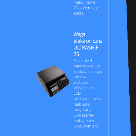
maksymalne
25kg Wymiary
szalki. ....
Waga
elektroniczna
ULTRASHIP
75
Zasilanie 4
baterie R14 lub
zasilacz sieciowy
(brak w
zestawie)
Wyświetlacz
LCD,
podświetlany na
niebiesko,
odłączany
Obciążenie
maksymalne
34kg Wymiary..