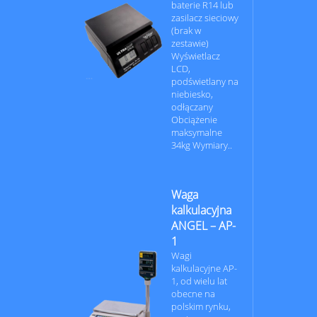
baterie R14 lub
zasilacz sieciowy
(brak w
zestawie)
Wyświetlacz
LCD,
podświetlany na
niebiesko,
odłączany
Obciążenie
maksymalne
34kg Wymiary..
Waga
kalkulacyjna
ANGEL – AP-
1
Wagi
kalkulacyjne AP-
1, od wielu lat
obecne na
polskim rynku,