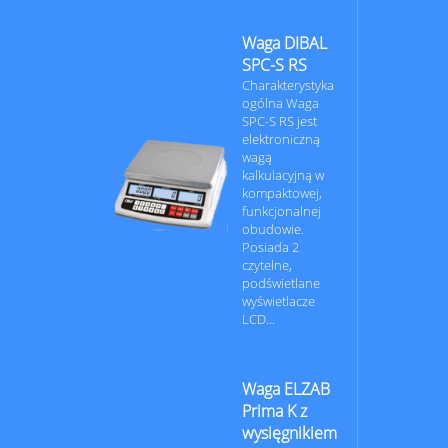
Waga DIBAL
SPC-S RS
Charakterystyka
ogólna Waga
SPC-S RS jest
elektroniczną
wagą
kalkulacyjną w
kompaktowej,
funkcjonalnej
obudowie.
Posiada 2
czytelne,
podświetlane
wyświetlacze
LCD...
Waga ELZAB
Prima K z
wysięgnikiem