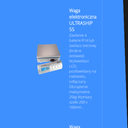
Waga
elektroniczna
ULTRASHIP
55
Zasilanie 4
baterie R14 lub
zasilacz sieciowy
(brak w
zestawie)
Wyświetlacz
LCD,
podświetlany na
niebiesko,
odłączany
Obciążenie
maksymalne
25kg Wymiary
szalki 200 x
160mm ..
Waga