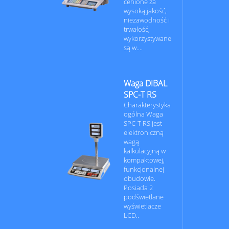
cenione za
wysoką jakość,
niezawodność i
trwałość,
wykorzystywane
są w....
Waga DIBAL
SPC-T RS
Charakterystyka
ogólna Waga
SPC-T RS jest
elektroniczną
wagą
kalkulacyjną w
kompaktowej,
funkcjonalnej
obudowie.
Posiada 2
podświetlane
wyświetlacze
LCD..