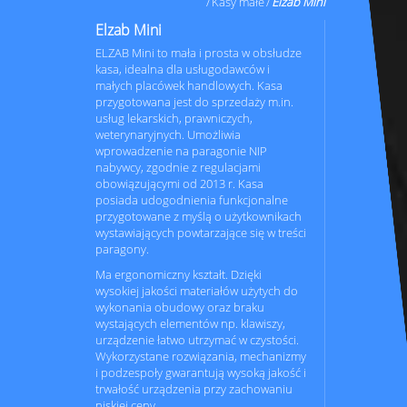
Kasy małe
Elzab Mini
Elzab Mini
ELZAB Mini to mała i prosta w obsłudze
kasa, idealna dla usługodawców i
małych placówek handlowych. Kasa
przygotowana jest do sprzedaży m.in.
usług lekarskich, prawniczych,
weterynaryjnych. Umożliwia
wprowadzenie na paragonie NIP
nabywcy, zgodnie z regulacjami
obowiązującymi od 2013 r. Kasa
posiada udogodnienia funkcjonalne
przygotowane z myślą o użytkownikach
wystawiających powtarzające się w treści
paragony.
Ma ergonomiczny kształt. Dzięki
wysokiej jakości materiałów użytych do
wykonania obudowy oraz braku
wystających elementów np. klawiszy,
urządzenie łatwo utrzymać w czystości.
Wykorzystane rozwiązania, mechanizmy
i podzespoły gwarantują wysoką jakość i
trwałość urządzenia przy zachowaniu
niskiej ceny.