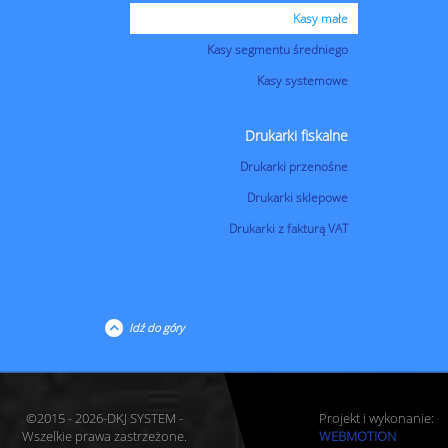
Kasy małe
Kasy segmentu średniego
Kasy systemowe
Drukarki fiskalne
Drukarki przenośne
Drukarki sklepowe
Drukarki z fakturą VAT
Idź do góry
©2015 - 2026-DKJ SYSTEM -
Projekt i wykonanie:
Wszelkie prawa zastrzeżone.
WEBMOTION