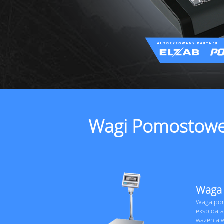
Wagi Pomostow
Waga 
Waga pom
eksploata
ważenia w 