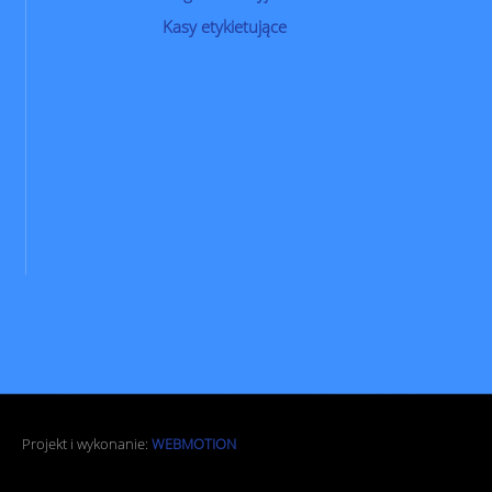
Kasy etykietujące
Projekt i wykonanie:
WEBMOTION