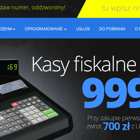
staw numer, oddzwonimy!
DZENIA
OPROGRAMOWANIE
USŁUGI
DO POBRANIA
O 