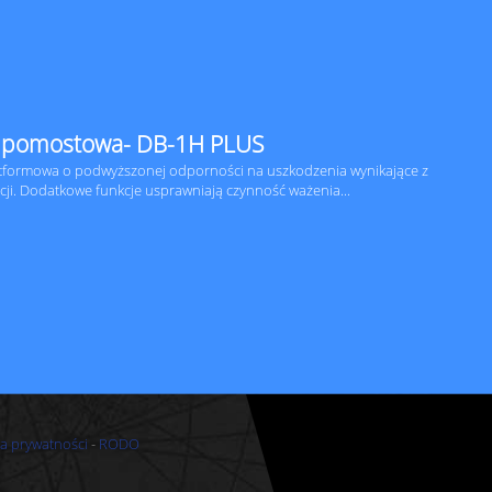
 pomostowa- DB-1H PLUS
tformowa o podwyższonej odporności na uszkodzenia wynikające z
cji. Dodatkowe funkcje usprawniają czynność ważenia...
ka prywatności
-
RODO