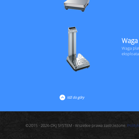
Waga
Waga pla
eksploata
Idź do góry
©2015 - 2026-DKJ SYSTEM - Wszelkie prawa zastrzeżone.
Polity