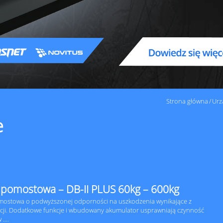
Strona główna
Urz
e
pomostowa – DB-II PLUS 60kg – 600kg
ostowa o podwyższonej odporności na uszkodzenia wynikające z
cji. Dodatkowe funkcje i wbudowany akumulator usprawniają czynność
....