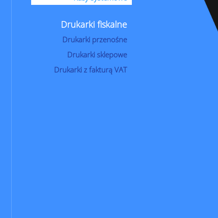
Drukarki fiskalne
Drukarki przenośne
Drukarki sklepowe
Drukarki z fakturą VAT