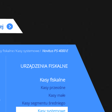
y fiskalne
Kasy systemowe
Novitus PS 4000 E
URZĄDZENIA FISKALNE
Kasy fiskalne
Kasy przeośne
Kasy małe
m
Kasy segmentu średniego
Kasy systemowe