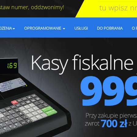
staw numer, oddzwonimy!
DZENIA
OPROGRAMOWANIE
USŁUGI
DO POBRANIA
O 