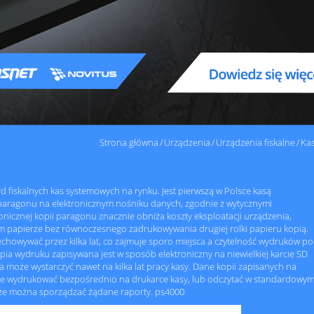
Strona główna
Urządzenia
Urządzenia fiskalne
Kas
rd fiskalnych kas systemowych na rynku. Jest pierwszą w Polsce kasą
 paragonu na elektronicznym nośniku danych, zgodnie z wytycznymi
nicznej kopii paragonu znacznie obniża koszty eksploatacji urządzenia,
 papierze bez równoczesnego zadrukowywania drugiej rolki papieru kopią.
echowywać przez kilka lat, co zajmuje sporo miejsca a czytelność wydruków po
opia wydruku zapisywana jest w sposób elektroniczny na niewielkiej karcie SD
ta może wystarczyć nawet na kilka lat pracy kasy. Dane kopii zapisanych na
 je wydrukować bezpośrednio na drukarce kasy, lub odczytać w standardowy
ze można sporządzać żądane raporty. ps4000